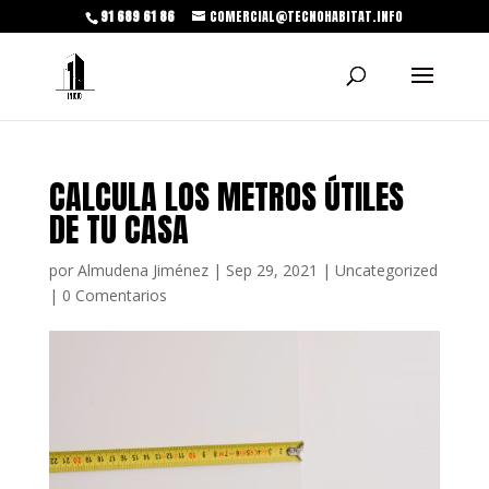
91 689 61 86
COMERCIAL@TECNOHABITAT.INFO
CALCULA LOS METROS ÚTILES
DE TU CASA
por
Almudena Jiménez
|
Sep 29, 2021
|
Uncategorized
|
0 Comentarios