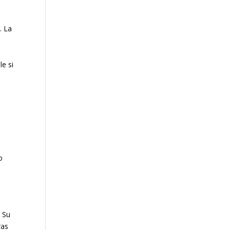
. La
le si
o
. Su
ras