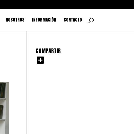
NOSOTROS
INFORMACIÓN
CONTACTO
COMPARTIR
C
o
m
p
a
r
t
i
r