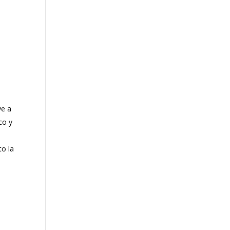
s
ye a
co y
to la