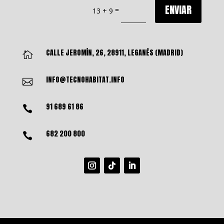
ENVIAR
=
13 + 9
CALLE JEROMÍN, 26, 28911, LEGANÉS (MADRID)

INFO@TECNOHABITAT.INFO

91 689 61 86

682 200 800
